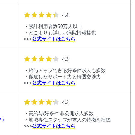
星の数
4.4
・累計利用者数50万人以上
・どこよりも詳しい病院情報提供
>>>
公式サイトはこちら
星の数
4.3
・給与アップできる好条件求人も多数
・徹底したサポート力と待遇交渉力
>>>
公式サイトはこちら
星の数
4.2
・高給与/好条件 非公開求人多数
ク）
・地域専任スタッフが求人の特徴を把握
>>>
公式サイトはこちら