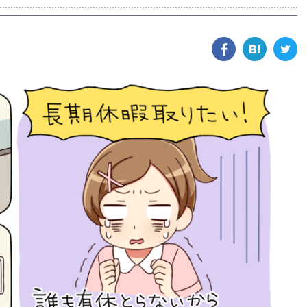
facebook
hatena
tw