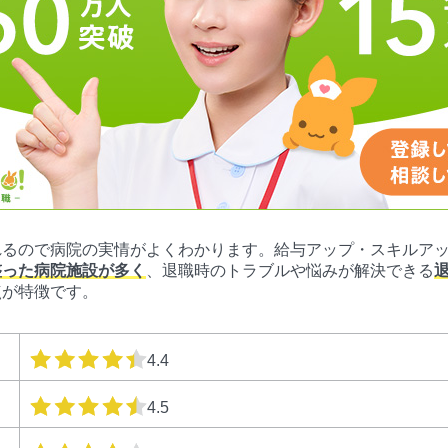
れるので病院の実情がよくわかります。給与アップ・スキルア
整った病院施設が多く
、退職時のトラブルや悩みが解決できる
点が特徴です。
星の数
4.4
星の数
4.5