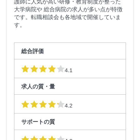
護師に人気が高い研修・教育制度が整った
大学病院や 総合病院の求人が多い点が特徴
です。転職相談会も各地域で開催していま
す。
総合評価
星の数
4.1
求人の質・量
星の数
4.2
サポートの質
星の数