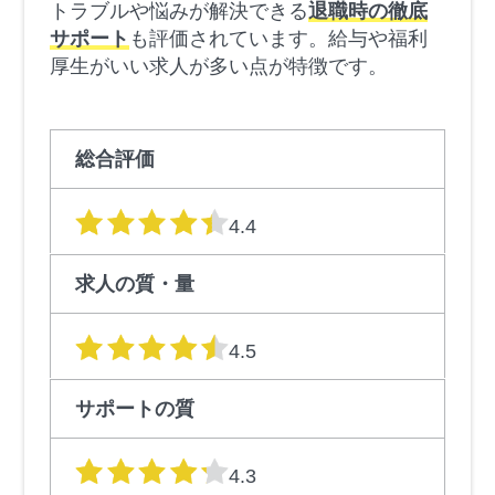
トラブルや悩みが解決できる
退職時の徹底
サポート
も評価されています。給与や福利
厚生がいい求人が多い点が特徴です。
総合評価
星の数
4.4
求人の質・量
星の数
4.5
サポートの質
星の数
4.3