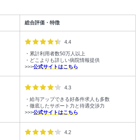
総合評価・特徴
星の数
4.4
・累計利用者数50万人以上
・どこよりも詳しい病院情報提供
>>>
公式サイトはこちら
星の数
4.3
・給与アップできる好条件求人も多数
・徹底したサポート力と待遇交渉力
>>>
公式サイトはこちら
星の数
4.2