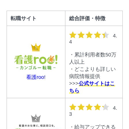
転職サイト
総合評価・特徴
星の数
4.
4
・累計利用者数50万
人以上
・どこよりも詳しい
病院情報提供
看護roo!
>>>
公式サイトはこ
ちら
星の数
4.
3
・給与アップできる