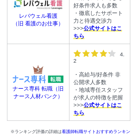
好条件求人も多数
・徹底したサポート
レバウェル看護
力と待遇交渉力
（旧 看護のお仕事）
>>>
公式サイトはこ
ちら
星の数
4.
2
・高給与/好条件 非
公開求人多数
ナース専科 転職（旧
・地域専任スタッフ
ナース人材バンク）
が求人の特徴を把握
>>>
公式サイトはこ
ちら
※ランキング評価の詳細は
看護師転職サイトおすすめランキン