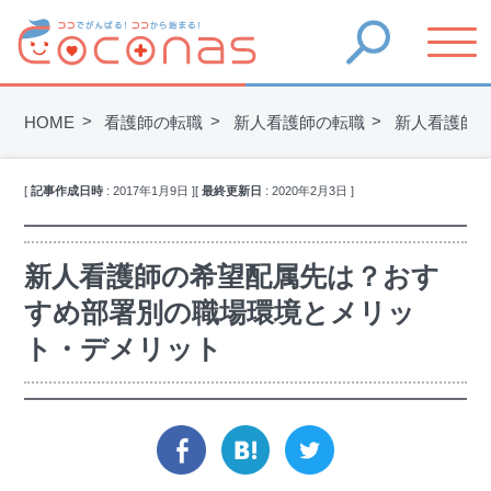
HOME
看護師の転職
新人看護師の転職
新人看護師
[
記事作成日時
:
2017年1月9日
]
[
最終更新日
:
2020年2月3日
]
新人看護師の希望配属先は？おす
すめ部署別の職場環境とメリッ
ト・デメリット
facebook
hatena
twitter