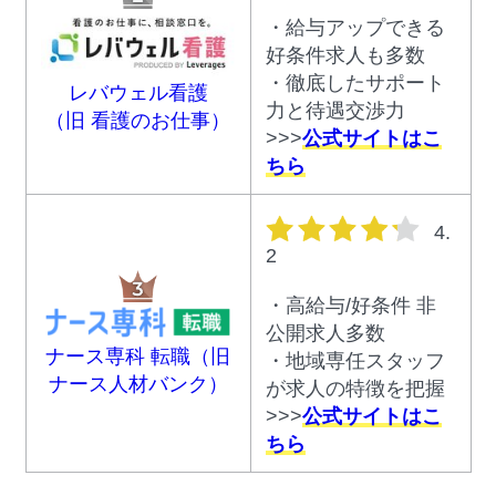
・給与アップできる
好条件求人も多数
・徹底したサポート
レバウェル看護
力と待遇交渉力
（旧 看護のお仕事）
>>>
公式サイトはこ
ちら
星の数
4.
2
・高給与/好条件 非
公開求人多数
ナース専科 転職（旧
・地域専任スタッフ
ナース人材バンク）
が求人の特徴を把握
>>>
公式サイトはこ
ちら