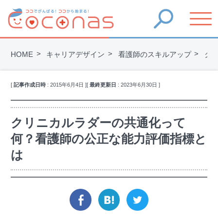
HOME
キャリアデザイン
看護師のスキルアップ
ク
[
記事作成日時
:
2015年6月4日
]
[
最終更新日
:
2023年6月30日
]
クリニカルラダーの共通化って
何？看護師の公正な能力評価指標と
は
facebook
hatena
twitter