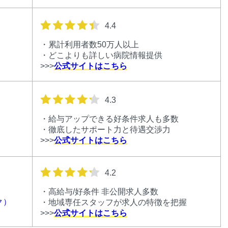
星の数
4.4
・累計利用者数50万人以上
・どこよりも詳しい病院情報提供
>>>
公式サイトはこちら
星の数
4.3
・給与アップできる好条件求人も多数
・徹底したサポート力と待遇交渉力
>>>
公式サイトはこちら
星の数
4.2
・高給与/好条件 非公開求人多数
ク）
・地域専任スタッフが求人の特徴を把握
>>>
公式サイトはこちら