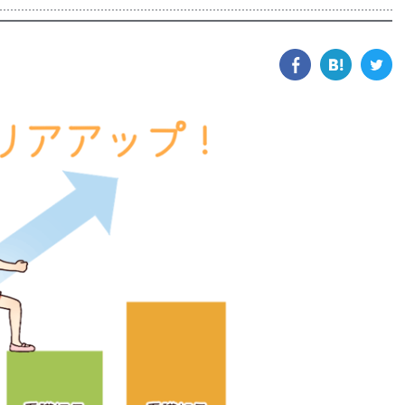
facebook
hatena
tw