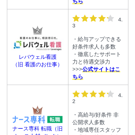
ちら
星の数
4.
3
・給与アップできる
好条件求人も多数
・徹底したサポート
レバウェル看護
力と待遇交渉力
（旧 看護のお仕事）
>>>
公式サイトはこ
ちら
星の数
4.
2
・高給与/好条件 非
公開求人多数
ナース専科 転職（旧
・地域専任スタッフ