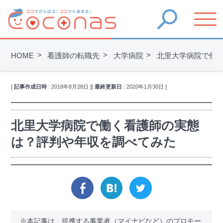
HOME
看護師の転職先
大学病院
北里大学病院で働
[
記事作成日時
:
2018年8月28日
]
[
最終更新日
:
2020年1月30日
]
北里大学病院で働く看護師の実態
は？評判や年収を調べてみた
facebook
hatena
twitter
※本記事は、提携する事業者（マイナビなど）のプロモー