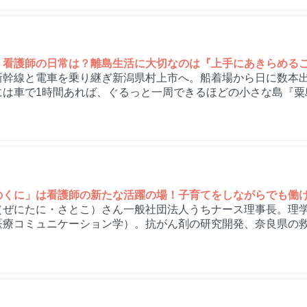
く看護師の日常は？離島生活に大切なのは『上手にあきらめる
新幹線と電車を乗り継ぎ新潟県村上市へ。船着場から日に数本出
には車で1時間あれば、ぐるっと一周できるほどの小さな島『粟
のくに」は看護師の新たな活躍の場！子育てをしながらでも働
（ぜにたに・さとこ）さん一般社団法人うちナース理事長。理
医療コミュニケーション学）。抗がん剤の研究開発、奈良県の