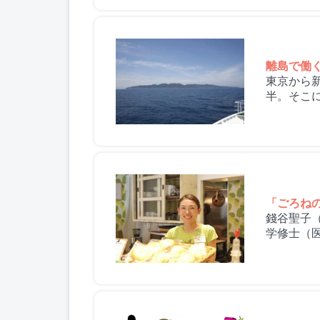
離島で働
東京から
半。そこ
人、島...
「ごろね
錢谷聖子
学修士（
究センタ...