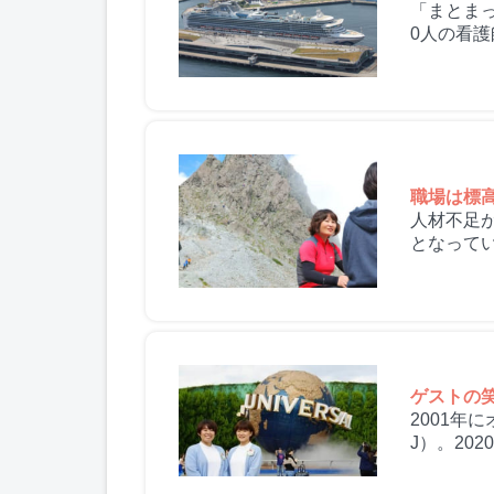
「まとまっ
0人の看護
職場は標高
人材不足
となって
環境に対...
ゲストの
2001
J）。20