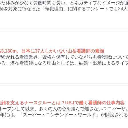
た休みが少なく労働時間も長い」とネガティブなイメージが強い
師を対象に行なった「転職理由」に関するアンケートでも24人が
3,180m。日本に37人しかいない山岳看護師の素顔
が騒がれる看護業界。資格を保有していながらも看護職につい
いる。潜在看護師になる理由としては、結婚・出産によるライ
笑顔を支えるナースクルーとは？USJで働く看護師の仕事内容
年にオープンして以来、多くの人の心を掴んで離さないユニバーサ
20年には、「スーパー・ニンテンドー・ワールド」が開設される