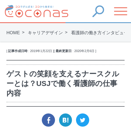
HOME
キャリアデザイン
看護師の働き方インタビュー
[
記事作成日時
:
2019年1月22日
]
[
最終更新日
:
2020年2月6日
]
ゲストの笑顔を支えるナースクル
ーとは？USJで働く看護師の仕事
内容
facebook
hatena
twitter