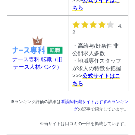
>>>
公式サイトはこ
ちら
星の数
4.
2
・高給与/好条件 非
公開求人多数
ナース専科 転職（旧
・地域専任スタッフ
ナース人材バンク）
が求人の特徴を把握
>>>
公式サイトはこ
ちら
※ランキング評価の詳細は
看護師転職サイトおすすめランキン
グ
の記事で紹介しています。
※当サイトは口コミの一部を掲載しています。