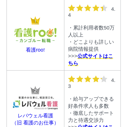
星の数
4.
4
・累計利用者数50万
人以上
・どこよりも詳しい
病院情報提供
看護roo!
>>>
公式サイトはこ
ちら
星の数
4.
3
・給与アップできる
好条件求人も多数
・徹底したサポート
レバウェル看護
力と待遇交渉力
（旧 看護のお仕事）