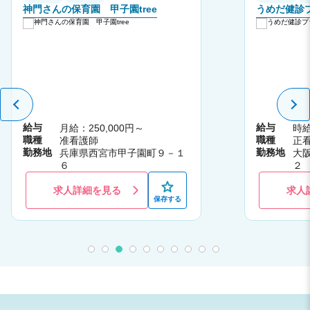
神門さんの保育園 甲子園tree
うめだ健診
給与
給与
月給：250,000円～
時給
職種
職種
准看護師
正
勤務地
勤務地
兵庫県西宮市甲子園町９－１
大
６
２
Ｕ
求人詳細を見る
求人
保存する