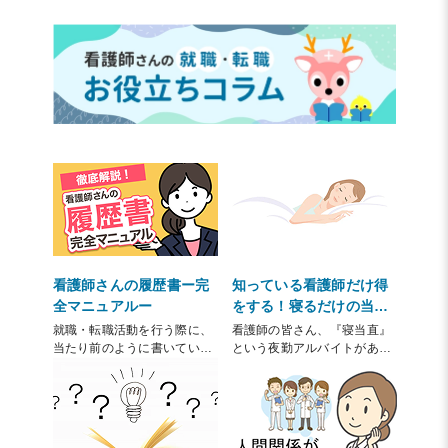
看護師さんの履歴書ー完
知っている看護師だけ得
全マニュアルー
をする！寝るだけの当直
『寝当直』のバイトと
就職・転職活動を行う際に、
看護師の皆さん、『寝当直』
は？
当たり前のように書いている
という夜勤アルバイトがある
「履歴書」。
のはご存知でしょうか？
大勢の応募者がいる中で、少
寝当直とは読んで字のごとく
しでも目にとまる履歴書は一
「ほぼ寝ているだけの当直業
体どのように書けばよいので
務」。
しょうか？
“寝ているだけで給与がもらえ