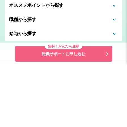
オススメポイントから探す
職種から探す
給与から探す
無料！かんたん登録
転職サポートに申し込む
看護師ワーカーについて
はじめての方へ
サービスの流れ
よくあるご質問
お知らせ
お問い合わせ
サイトマップ
転職のプロが教える
履歴書の書き方
履歴書 良い例・悪い例
看護師の志望動機例
職務経歴書の書き方
ケース別職務経歴書の書き方
面接での身だしなみ
面接Q&A