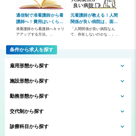
る、そんな夢のようなバイト
があるんだ！”とびっくりされ
た看護師さんもいることでし
通信制で准看護師から看
元看護師が教える！人間
ょう。でもそんな甘い話が本
護師へ！費用はいくらか
関係が良い病院は、面接
当にあるのでしょうか？
かるのか
で〇〇をきけば分かる！
准看護師から看護師へキャリ
「人間関係が良い病院なん
そこで看護師の寝当直のアル
アアップする方法。
て、存在しないのかな…」
バイトの実態を調べてみまし
准看護師として７年以上の実
看護師を続けていると、思わ
た！
務経験があれば、通信制での
ず考えてしまうこともありま
条件から求人を探す
資格取得という選択肢も生ま
すよね。
れます。
元看護師の筆者が、転職を繰
そこで気になるのは、通信制
り返した理由も、人間関係で
雇用形態から探す
での資格取得方法や費用につ
した。
いて。
ですが筆者は、人間関係の良
●通信で看護師資格を取得す
い病院に転職できました！！
施設形態から探す
るには
筆者の転職経験をもとに、人
●費用はどのくらいかかるの
間関係の良い病院の探し方を
か
お伝えします。
勤務形態から探す
●奨学金は使えるのか
面接できくべき質問は必見！
本コラムは、そんな疑問にお
交代制から探す
答えします。
診療科目から探す