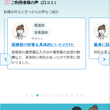
ご利用者様の声（口コミ）
転職を叶えた方々からの声をご紹介
看護師
准看護師
M.Mさん
面接前の対策を具体的にいただけた
親身に話
面接前の履歴書記入方法や履歴書の志望の動
対応が早
機など、具体的に例文があったので非常に助
かりました。